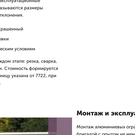
 эксплуатационные
указываются размеры
тклонения.
крашенный
овки
ческим условиям
дом этапе: резка, сварка,
ки. Стоимость формируется
ницу указана от 7722, при
.
Монтаж и эксплу
Монтаж алюминиевых огра
бригадой с опытом не мене