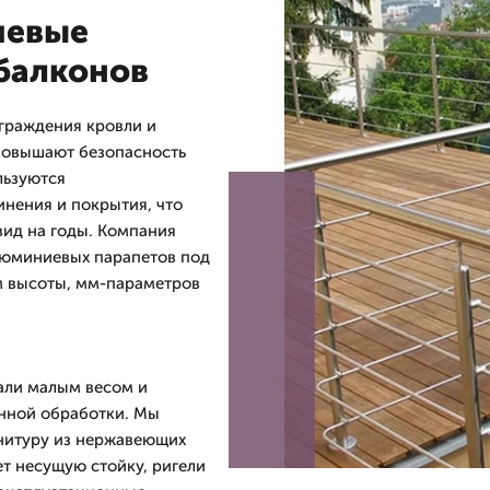
иевые
 балконов
граждения кровли и
повышают безопасность
льзуются
нения и покрытия, что
вид на годы. Компания
люминиевых парапетов под
м высоты, мм-параметров
али малым весом и
нной обработки. Мы
нитуру из нержавеющих
т несущую стойку, ригели