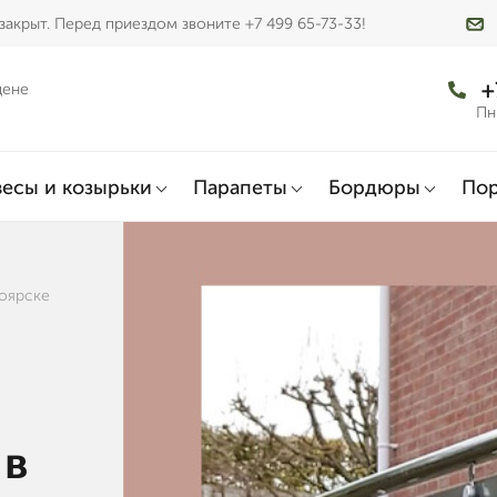
закрыт. Перед приездом звоните +7 499 65-73-33!
+
цене
Пн
есы и козырьки
Парапеты
Бордюры
По
ноярске
 в