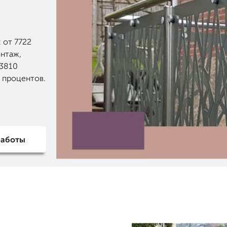
 от 7722
онтаж,
 3810
0 процентов.
работы