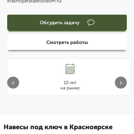
krasnoyarsk@elsodom.ru
Обсудить задачу
Смотреть работы
‹
›
10 лет
на рынке
Навесы под ключ в Красноярске