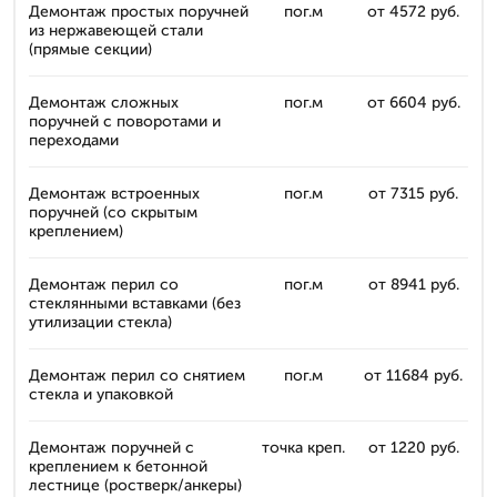
Демонтаж простых поручней
пог.м
от 4572 руб.
из нержавеющей стали
(прямые секции)
Демонтаж сложных
пог.м
от 6604 руб.
поручней с поворотами и
переходами
Демонтаж встроенных
пог.м
от 7315 руб.
поручней (со скрытым
креплением)
Демонтаж перил со
пог.м
от 8941 руб.
стеклянными вставками (без
утилизации стекла)
Демонтаж перил со снятием
пог.м
от 11684 руб.
стекла и упаковкой
Демонтаж поручней с
точка креп.
от 1220 руб.
креплением к бетонной
лестнице (ростверк/анкеры)