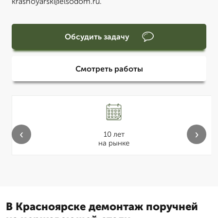
krasnoyarsk@elsodom.ru.
Обсудить задачу
Смотреть работы
‹
›
10 лет
на рынке
В Красноярске демонтаж поручней