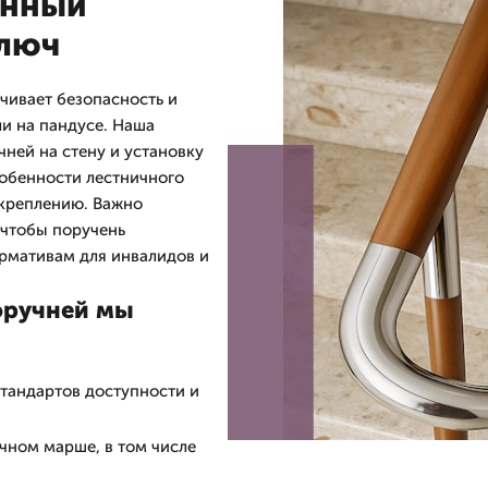
енный
ключ
ивает безопасность и
ли на пандусе. Наша
ней на стену и установку
собенности лестничного
 креплению. Важно
 чтобы поручень
рмативам для инвалидов и
оручней мы
стандартов доступности и
ичном марше, в том числе