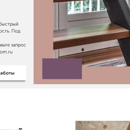
 быстрый
ость. Под
авьте запрос
dom.ru
работы