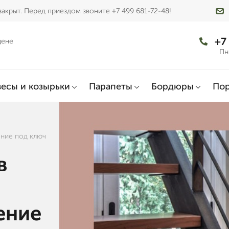
акрыт. Перед приездом звоните +7 499 681-72-48!
+7
цене
Пн
есы и козырьки
Парапеты
Бордюры
По
ение под ключ
в
ение