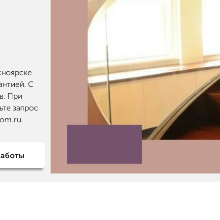
сноярске
антией. С
в. При
ьте запрос
om.ru.
работы