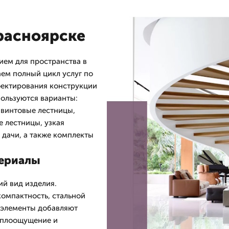
расноярске
ем для пространства в
аем полный цикл услуг по
оектирования конструкции
пользуются варианты:
 винтовые лестницы,
 лестницы, узкая
 дачи, а также комплекты
териалы
й вид изделия.
компактность, стальной
 элементы добавляют
еплоощущение и