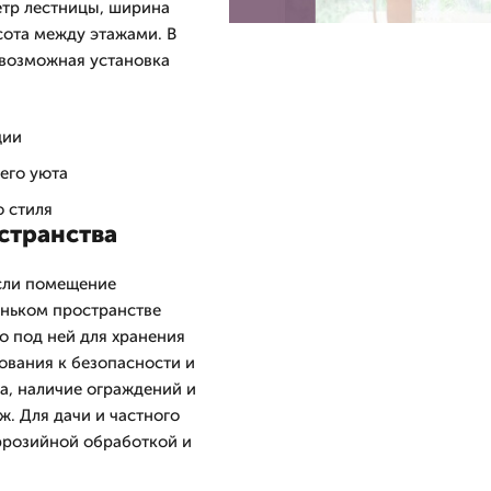
етр лестницы, ширина
сота между этажами. В
 возможная установка
ции
его уюта
о стиля
странства
если помещение
еньком пространстве
о под ней для хранения
ования к безопасности и
а, наличие ограждений и
. Для дачи и частного
ррозийной обработкой и