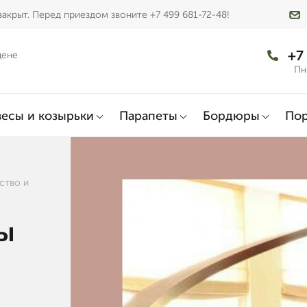
акрыт. Перед приездом звоните +7 499 681-72-48!
+7
цене
Пн
есы и козырьки
Парапеты
Бордюры
По
ство и
ы